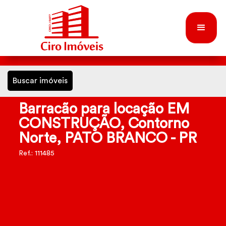
Buscar imóveis
Barracão para locação EM
CONSTRUÇÃO, Contorno
Norte, PATO BRANCO - PR
Ref.: 111485