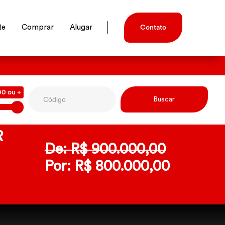
te
Comprar
Alugar
Contato
00 ou +
R
De: R$ 900.000,00
Por: R$ 800.000,00