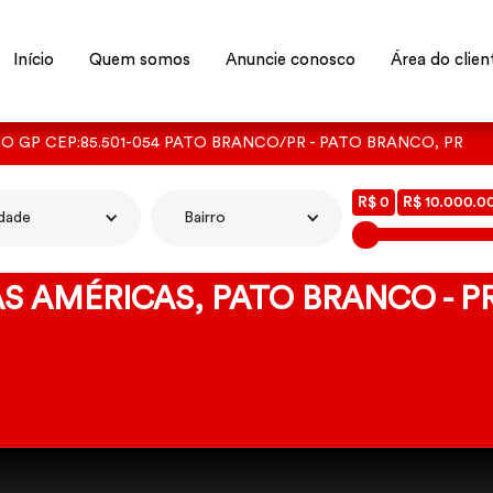
Início
Quem somos
Anuncie conosco
Área do clien
TO GP CEP:85.501-054 PATO BRANCO/PR - PATO BRANCO, PR
R$ 0
R$ 10.000.0
dade
Bairro
DAS AMÉRICAS, PATO BRANCO - P