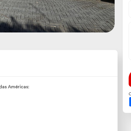
das Américas:
C