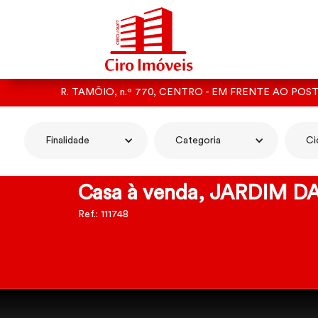
R. TAMÔIO, n.º 770, CENTRO - EM FRENTE AO POS
Finalidade
Categoria
Ci
Casa à venda, JARDIM 
Ref.: 111748