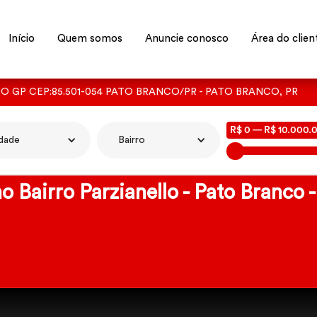
Início
Quem somos
Anuncie conosco
Área do clien
TO GP CEP:85.501-054 PATO BRANCO/PR - PATO BRANCO, PR
R$ 0 — R$ 10.000.
dade
Bairro
o Bairro Parzianello - Pato Branco 