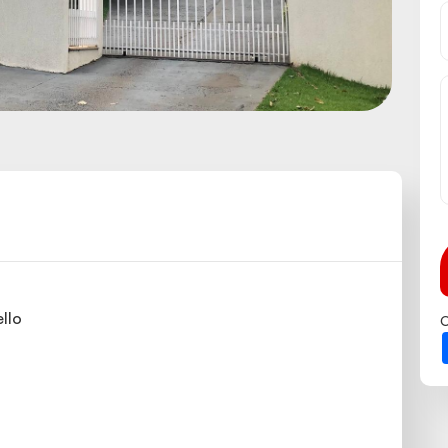
llo
C