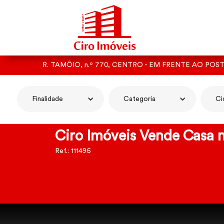
R. TAMÔIO, n.º 770, CENTRO - EM FRENTE AO POS
Finalidade
Categoria
Ci
Ciro Imóveis Vende Casa n
Ref.: 111496