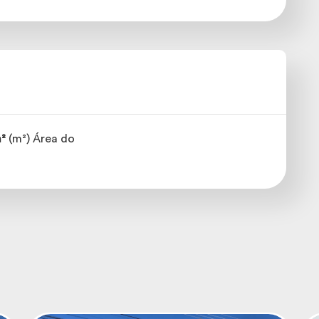
²
(m²) Área do