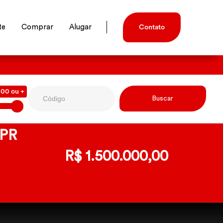
te
Comprar
Alugar
Contato
000 ou +
-PR
R$ 1.500.000,00