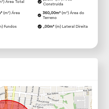
²) Área Total
Construída
m²
(m²) Área
360,00m²
(m²) Área do
a
Terreno
m) Fundos
,00m²
(m) Lateral Direita