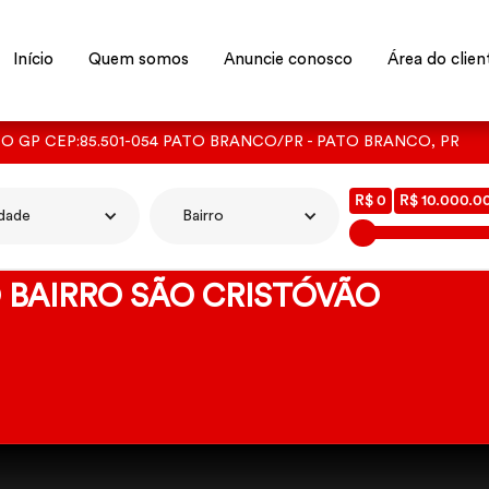
Início
Quem somos
Anuncie conosco
Área do clien
TO GP CEP:85.501-054 PATO BRANCO/PR - PATO BRANCO, PR
R$ 0
R$ 10.000.0
dade
Bairro
 BAIRRO SÃO CRISTÓVÃO