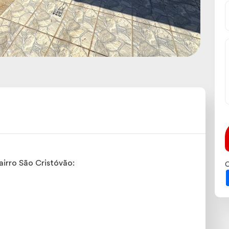
irro São Cristóvão:
C