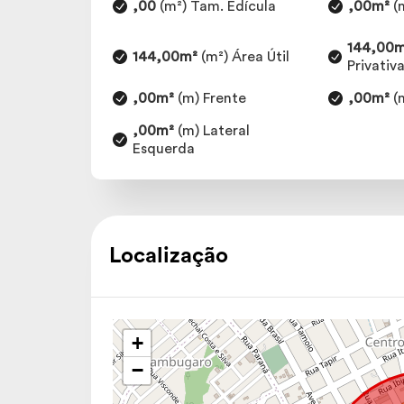
,00
(m²) Tam. Edícula
,00m²
(m
144,00
144,00m²
(m²) Área Útil
Privativ
,00m²
(m) Frente
,00m²
(
,00m²
(m) Lateral
Esquerda
Localização
+
−