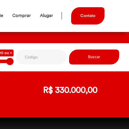
te
Comprar
Alugar
Contato
00 ou +
R$ 330.000,00