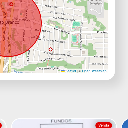
Leaflet
|
©
OpenStreetMap
Venda