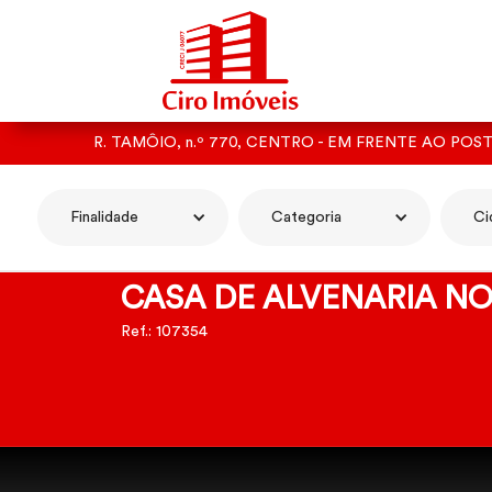
R. TAMÔIO, n.º 770, CENTRO - EM FRENTE AO POS
Finalidade
Categoria
Ci
CASA DE ALVENARIA NO
Ref.: 107354